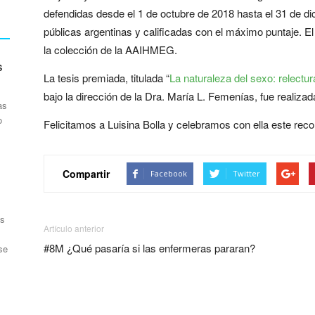
defendidas desde el 1 de octubre de 2018 hasta el 31 de d
públicas argentinas y calificadas con el máximo puntaje. El 
la colección de la AAIHMEG.
s
La tesis premiada, titulada “
La naturaleza del sexo: relectu
bajo la dirección de la Dra. María L. Femenías, fue realiz
as
o
Felicitamos a Luisina Bolla y celebramos con ella este recon
Compartir
Facebook
Twitter
as
Artículo anterior
#8M ¿Qué pasaría si las enfermeras pararan?
se