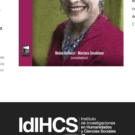
e
c
,
d
E
a
 de
sta
ero