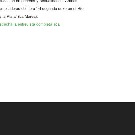
ducación en géneros y sexualidades. Ambas
ompiladoras del libro “El segundo sexo en el Río
e la Plata” (La Marea).
scuchá la entrevista completa acá