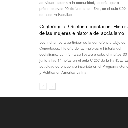
actividad, abierta a la comunidad, tendrá lugar el
próximojueves 02 de julio a las 15hs, en el aula C201
de nuestra Facultad.
Conferencia: Objetos conectados. Histori
de las mujeres e historia del socialismo
Les invitamos a participar de la conferencia Objetos
Conectados: historia de las mujeres e historia del
socialismo. La misma se llevará a cabo el martes 30
junio a las 14 horas en el aula C-207 de la FaHCE. E
actividad se encuentra inscripta en el Programa Gén
y Política en América Latina.