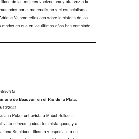
ticos de las mujeres vuelven una y otra vez a la
s marcados por el maternalismo y el esencialismo.
driana Valobra reflexiona sobre la historia de los
los modos en que en los últimos años han cambiado
.
ntrevista
imone de Beauvoir en el Río de la Plata.
8/10/2021
uciana Peker entrevista a Mabel Bellucci,
ctivista e investigadora feminista queer, y a
ariana Smaldone, filosofa y especialista en