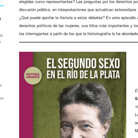
elegidas como representantes? Las preguntas por los derechos polí
discusión pública, en interpretaciones que actualizan estereotipo
s
¿Qué puede aportar la historia a estos debates? En este episodio A
derechos políticos de las mujeres, sus hitos más importantes y 
los interrogantes a partir de los que la historiografía la ha abordado
as
o
as
E
se
S
1
L
a
M