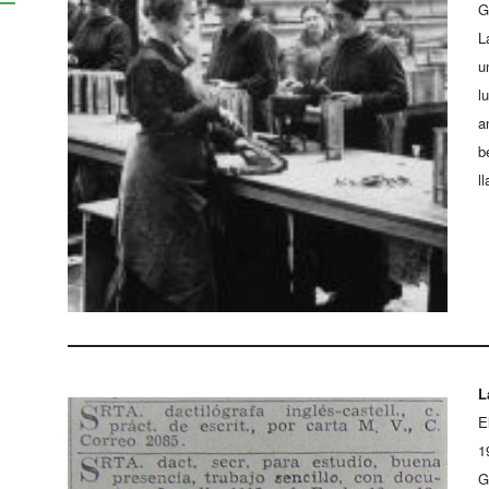
G
L
u
l
a
b
l
L
E
1
G