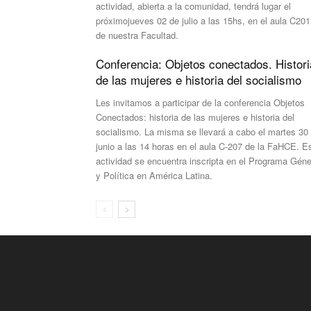
actividad, abierta a la comunidad, tendrá lugar el
próximojueves 02 de julio a las 15hs, en el aula C201
de nuestra Facultad.
Conferencia: Objetos conectados. Histori
de las mujeres e historia del socialismo
Les invitamos a participar de la conferencia Objetos
Conectados: historia de las mujeres e historia del
socialismo. La misma se llevará a cabo el martes 30
junio a las 14 horas en el aula C-207 de la FaHCE. E
actividad se encuentra inscripta en el Programa Gén
y Política en América Latina.