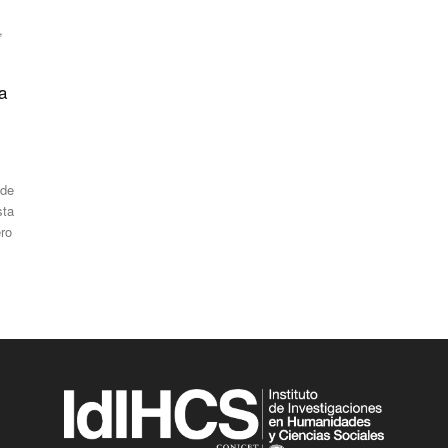
,
a
 de
sta
ero