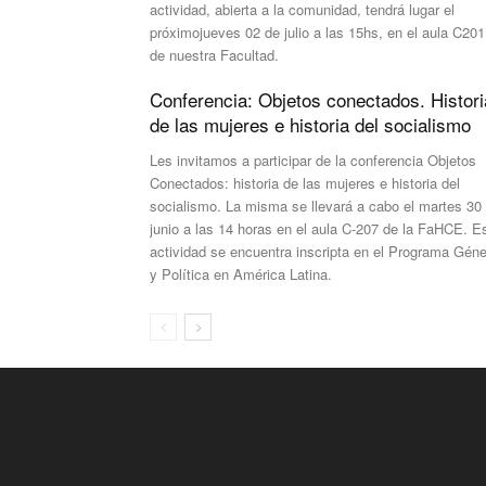
actividad, abierta a la comunidad, tendrá lugar el
próximojueves 02 de julio a las 15hs, en el aula C201
de nuestra Facultad.
Conferencia: Objetos conectados. Histori
de las mujeres e historia del socialismo
Les invitamos a participar de la conferencia Objetos
Conectados: historia de las mujeres e historia del
socialismo. La misma se llevará a cabo el martes 30
junio a las 14 horas en el aula C-207 de la FaHCE. E
actividad se encuentra inscripta en el Programa Gén
y Política en América Latina.