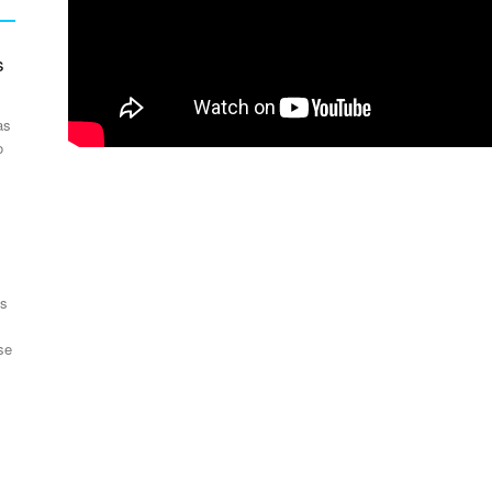
s
as
o
as
se