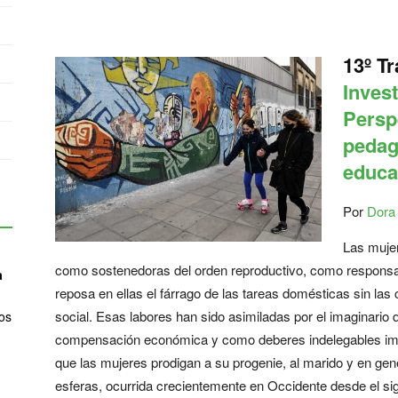
13º T
Invest
Perspe
pedagó
educa
Por
Dora
Las mujer
como sostenedoras del orden reproductivo, como responsabl
a
reposa en ellas el fárrago de las tareas domésticas sin la
social. Esas labores han sido asimiladas por el imaginario 
os
compensación económica y como deberes indelegables impe
que las mujeres prodigan a su progenie, al marido y en gen
esferas, ocurrida crecientemente en Occidente desde el sigl