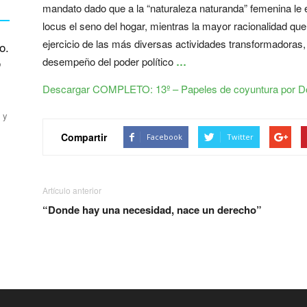
mandato dado que a la “naturaleza naturanda” femenina le er
locus el seno del hogar, mientras la mayor racionalidad que
ejercicio de las más diversas actividades transformadoras, l
o.
o
desempeño del poder político
…
Descargar COMPLETO: 13º – Papeles de coyuntura por D
 y
Compartir
Facebook
Twitter
Artículo anterior
“Donde hay una necesidad, nace un derecho”