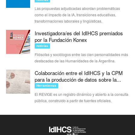
Las propuestas adjudicadas abordan problemáticas
como el impacto de la IA, transiciones educativas,
transformaciones laborales y lingüísticas.
Investigadora/es del IdIHCS premiados
por la Fundación Konex
noticias
Filósofas y sociólogos entre las cien personalidades más
destacadas de las Humanidades de la Argentina.
Colaboración entre el IdIHCS y la CPM
para la producción de datos sobre la...
Herramientas
El REVIGE es un registro dinámico y abierto a la consulta
pública, construido a partir de fuentes oficiales,