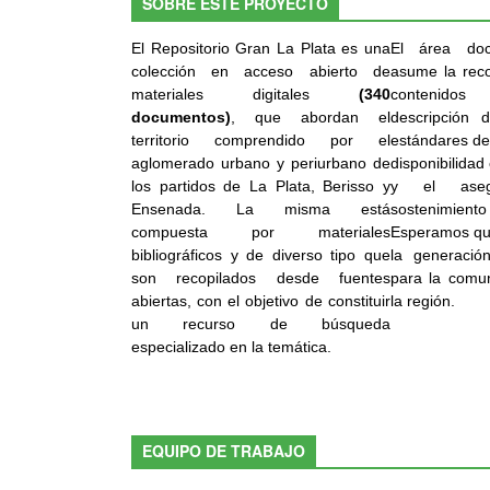
SOBRE ESTE PROYECTO
El Repositorio Gran La Plata es una
El área doc
colección en acceso abierto de
asume la reco
materiales digitales
(340
contenidos 
documentos)
, que abordan el
descripción d
territorio comprendido por el
estándares de 
aglomerado urbano y periurbano de
disponibilidad
los partidos de La Plata, Berisso y
y el aseg
Ensenada. La misma está
sostenimie
compuesta por materiales
Esperamos que
bibliográficos y de diverso tipo que
la generació
son recopilados desde fuentes
para la comun
abiertas, con el objetivo de constituir
la región.
un recurso de búsqueda
especializado en la temática.
EQUIPO DE TRABAJO