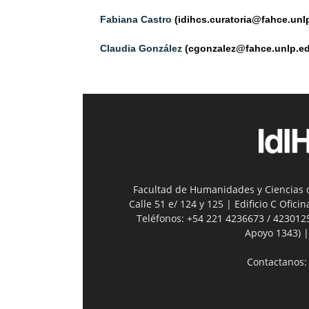
Fabiana Castro
(idihcs.curatoria@fahce.unlp
Claudia González
(cgonzalez@fahce.unlp.ed
Facultad de Humanidades y Ciencias d
Calle 51 e/ 124 y 125 | Edificio C Ofic
Teléfonos: +54 221 4236673 / 423012
Apoyo 1343) |
Contactanos