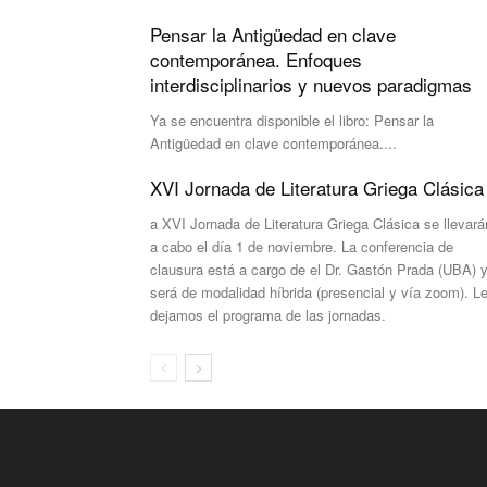
Pensar la Antigüedad en clave
contemporánea. Enfoques
interdisciplinarios y nuevos paradigmas
Ya se encuentra disponible el libro: Pensar la
Antigüedad en clave contemporánea....
XVI Jornada de Literatura Griega Clásica
a XVI Jornada de Literatura Griega Clásica se llevará
a cabo el día 1 de noviembre. La conferencia de
clausura está a cargo de el Dr. Gastón Prada (UBA) 
será de modalidad híbrida (presencial y vía zoom). L
dejamos el programa de las jornadas.