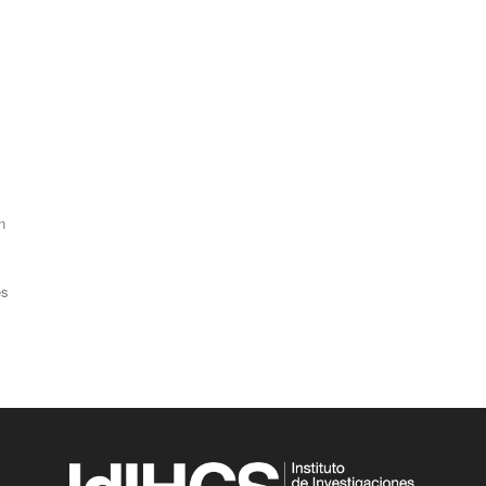
n
y
es