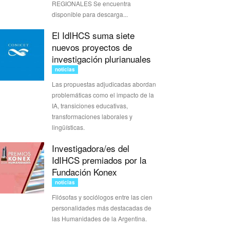
REGIONALES Se encuentra
disponible para descarga...
El IdIHCS suma siete
nuevos proyectos de
investigación plurianuales
noticias
Las propuestas adjudicadas abordan
problemáticas como el impacto de la
IA, transiciones educativas,
transformaciones laborales y
lingüísticas.
Investigadora/es del
IdIHCS premiados por la
Fundación Konex
noticias
Filósofas y sociólogos entre las cien
personalidades más destacadas de
las Humanidades de la Argentina.