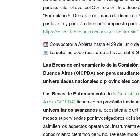
para solicitar el aval del Centro científico deber
“Formulario 5: Declaración jurada de directores/
postulante y por el/la director/a propuesto para 
https://idihcs.fahce.unlp.edu.ar/aval-bentre-cic/
Convocatoria Abierta hasta el 29 de junio de
La solicitud debe realizarse a través del S
Las Becas de entrenamiento de la Comisión d
Buenos Aires (CICPBA) son para estudiante
universidades nacionales o provinciales con
Las
Becas de Entrenamiento
de la
Comisión d
Aires (CICPBA)
tienen como propósito fundame
universitarios avanzados
al ecosistema cientí
meses supervisadas por investigadores del sis
asimilen los aspectos operativos, instrumental
conocimiento científico genuino. De este modo, 