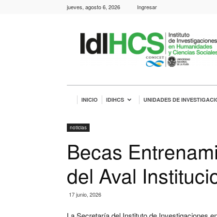
jueves, agosto 6, 2026
Ingresar
IdIHCS
INICIO
IDIHCS
UNIDADES DE INVESTIGACI
noticias
Becas Entrenami
del Aval Instituci
17 junio, 2026
La Secretaría del Instituto de Investigaciones