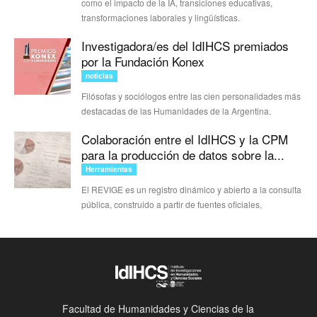
como el impacto de la IA, transiciones educativas,
transformaciones laborales y lingüísticas.
Investigadora/es del IdIHCS premiados
por la Fundación Konex
noticias
Filósofas y sociólogos entre las cien personalidades más
destacadas de las Humanidades de la Argentina.
Colaboración entre el IdIHCS y la CPM
para la producción de datos sobre la...
Herramientas
El REVIGE es un registro dinámico y abierto a la consulta
pública, construido a partir de fuentes oficiales,
Facultad de Humanidades y Ciencias de la