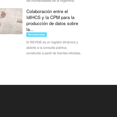
las Humanidades de la Argentina.
Colaboración entre el
IdIHCS y la CPM para la
producción de datos sobre
la...
Herramientas
El REVIGE es un registro dinámico y
abierto a la consulta pública,
construido a partir de fuentes oficiales,