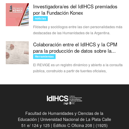
Investigadora/es del IdIHCS premiados
por la Fundación Konex
noticias
Filósofas y sociólogos entre las cien personalidades más
destacadas de las Humanidades de la Argentina.
Colaboración entre el IdIHCS y la CPM
para la producción de datos sobre la...
Herramientas
El REVIGE es un registro dinámico y abierto a la consulta
pública, construido a partir de fuentes oficiales,
Facultad de Humanidades y Ciencias de la
Educación | Universidad Nacional de La Plata Calle
51 e/ 124 y 125 | Edificio C Oficina 208 | (1925)