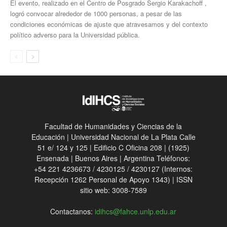
El evento, realizado en el Centro de Posgrado Sergio Karakachoff ,
logró convocar alrededor de 1000 personas, a pesar de las
condiciones económicas de ajuste que atravesamos y del contexto
político adverso para la Universidad pública.
Facultad de Humanidades y Ciencias de la
Educación | Universidad Nacional de La Plata Calle
51 e/ 124 y 125 | Edificio C Oficina 208 | (1925)
Ensenada | Buenos Aires | Argentina Teléfonos:
+54 221 4236673 / 4230125 / 4230127 (Internos:
Recepción 1262 Personal de Apoyo 1343) | ISSN
sitio web: 3008-7589
Contactanos:
idihcs@fahce.unlp.edu.ar