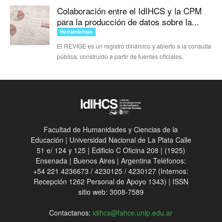
Colaboración entre el IdIHCS y la CPM
para la producción de datos sobre la...
Herramientas
El REVIGE es un registro dinámico y abierto a la consulta
pública, construido a partir de fuentes oficiales,
Facultad de Humanidades y Ciencias de la
Educación | Universidad Nacional de La Plata Calle
51 e/ 124 y 125 | Edificio C Oficina 208 | (1925)
Ensenada | Buenos Aires | Argentina Teléfonos:
+54 221 4236673 / 4230125 / 4230127 (Internos:
Recepción 1262 Personal de Apoyo 1343) | ISSN
sitio web: 3008-7589
Contactanos:
idihcs@fahce.unlp.edu.ar