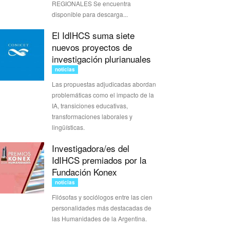
REGIONALES Se encuentra
disponible para descarga...
El IdIHCS suma siete
nuevos proyectos de
investigación plurianuales
noticias
Las propuestas adjudicadas abordan
problemáticas como el impacto de la
IA, transiciones educativas,
transformaciones laborales y
lingüísticas.
Investigadora/es del
IdIHCS premiados por la
Fundación Konex
noticias
Filósofas y sociólogos entre las cien
personalidades más destacadas de
las Humanidades de la Argentina.