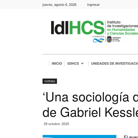
jueves, agosto 6, 2026
Ingresar
IdIHCS
INICIO
IDIHCS
UNIDADES DE INVESTIGACI
noticias
‘Una sociología 
de Gabriel Kessl
29 octubre, 2025
El eve