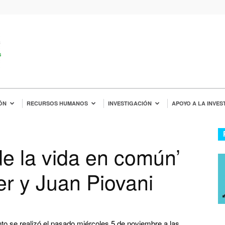
ÓN
RECURSOS HUMANOS
INVESTIGACIÓN
APOYO A LA INVES
de la vida en común’
er y Juan Piovani
nto se realizó el pasado miércoles 5 de noviembre a las