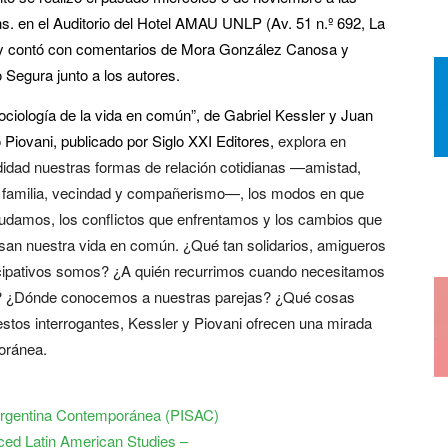
hs. en el Auditorio del Hotel AMAU UNLP (Av. 51 n.º 692, La
 y contó con comentarios de Mora González Canosa y
 Segura junto a los autores.
ociología de la vida en común”, de Gabriel Kessler y Juan
 Piovani, publicado por Siglo XXI Editores,
explora en
didad nuestras formas de relación cotidianas —amistad,
, familia, vecindad y compañerismo—, los modos en que
udamos, los conflictos que enfrentamos y los cambios que
esan nuestra vida en común. ¿Qué tan solidarios, amigueros
icipativos somos? ¿A quién recurrimos cuando necesitamos
 ¿Dónde conocemos a nuestras parejas? ¿Qué cosas
stos interrogantes, Kessler y Piovani ofrecen una mirada
oránea.
 Argentina Contemporánea (PISAC)
nced Latin American Studies –