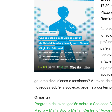
17.30 
Plata)
Ramiro
“Una s
Ignacio
profun
pareja
nos ay
atravi
o part
apoyo?
generan discusiones o tensiones? A través de e
novedosa sobre la sociedad argentina contemp
Organiza:
Programa de Investigación sobre la Sociedad
Mecila – Maria Sibylla Merian Centre for Adva