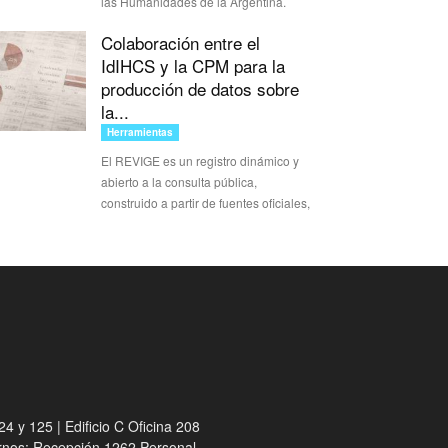
las Humanidades de la Argentina.
Colaboración entre el
IdIHCS y la CPM para la
producción de datos sobre
la...
Herramientas
El REVIGE es un registro dinámico y
abierto a la consulta pública,
construido a partir de fuentes oficiales,
4 y 125 | Edificio C Oficina 208
ernos: Recepción 1262 Personal