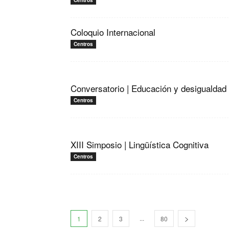
Centros
Coloquio Internacional
Centros
Conversatorio | Educación y desigualdad
Centros
XIII Simposio | Lingüística Cognitiva
Centros
...
1
2
3
80