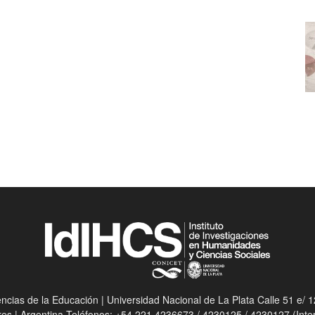
ias de la Educación | Universidad Nacional de La Plata Calle 51 e/ 12
res | Argentina Teléfonos: +54 221 4236673 / 4230125 / 4230127 (Int