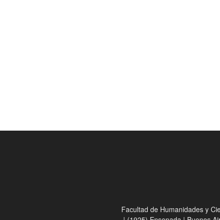
Facultad de Humanidades y Cienc
| (1925) Ensenada | Buenos Ai