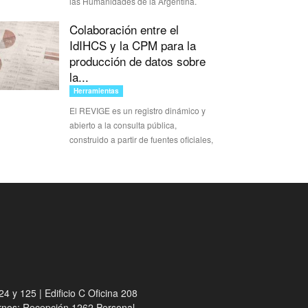
las Humanidades de la Argentina.
Colaboración entre el
IdIHCS y la CPM para la
producción de datos sobre
la...
Herramientas
El REVIGE es un registro dinámico y
abierto a la consulta pública,
construido a partir de fuentes oficiales,
4 y 125 | Edificio C Oficina 208
ernos: Recepción 1262 Personal