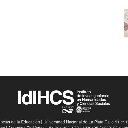
ias de la Educación | Universidad Nacional de La Plata Calle 51 e/ 12
res | Argentina Teléfonos: +54 221 4236673 / 4230125 / 4230127 (Int