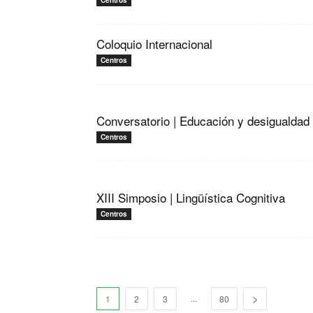
Centros
Coloquio Internacional
Centros
Conversatorio | Educación y desigualdad
Centros
XIII Simposio | Lingüística Cognitiva
Centros
...
1
2
3
80