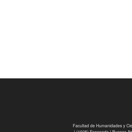
Facultad de Humanidades y Cienc
| (1925) Ensenada | Buenos Ai