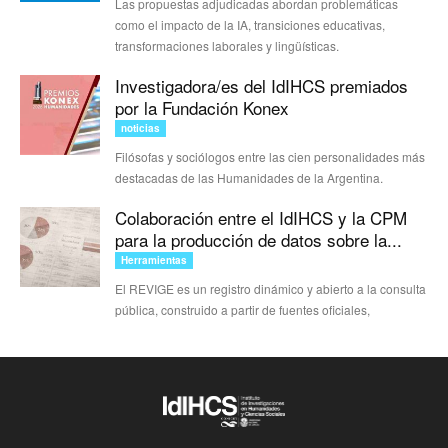
Las propuestas adjudicadas abordan problemáticas
como el impacto de la IA, transiciones educativas,
transformaciones laborales y lingüísticas.
Investigadora/es del IdIHCS premiados
por la Fundación Konex
noticias
Filósofas y sociólogos entre las cien personalidades más
destacadas de las Humanidades de la Argentina.
Colaboración entre el IdIHCS y la CPM
para la producción de datos sobre la...
Herramientas
El REVIGE es un registro dinámico y abierto a la consulta
pública, construido a partir de fuentes oficiales,