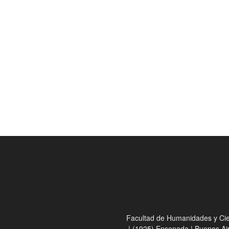
Facultad de Humanidades y Cienc
| (1925) Ensenada | Buenos Ai