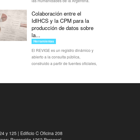
las Humanidades de la Argentina.
Colaboración entre el
IdIHCS y la CPM para la
producción de datos sobre
la...
Herramientas
El REVIGE es un registro dinámico y
abierto a la consulta pública,
construido a partir de fuentes oficiales,
4 y 125 | Edificio C Oficina 208
ernos: Recepción 1262 Personal