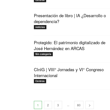
Centros
Presentación de libro | IA ¿Desarrollo o
dependencia?
noticias
Protegido: El patrimonio digitalizado de
José Hernández en ARCAS
Sin categoría
CInIG | VIII° Jornadas y VI° Congreso
Internacional
Centros
...
1
2
3
80