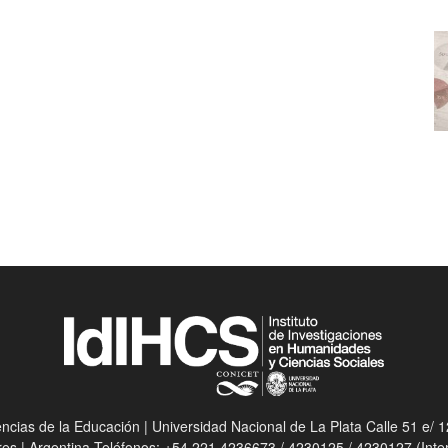
ias de la Educación | Universidad Nacional de La Plata Calle 51 e/ 12
res | Argentina Teléfonos: +54 221 4236673 / 4230125 / 4230127 (Int