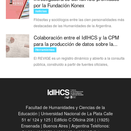
por la Fundación Konex
noticias
Filósofas y sociólogos entre las cien personalidades más
destacadas de las Humanidades de la Argentina.
Colaboración entre el IdIHCS y la CPM
para la producción de datos sobre la...
Herramientas
El REVIGE es un registro dinámico y abierto a la consulta
pública, construido a partir de fuentes oficiales,
Facultad de Humanidades y Ciencias de la
Educación | Universidad Nacional de La Plata Calle
51 e/ 124 y 125 | Edificio C Oficina 208 | (1925)
Ensenada | Buenos Aires | Argentina Teléfonos: