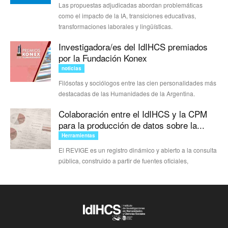
Las propuestas adjudicadas abordan problemáticas
como el impacto de la IA, transiciones educativas,
transformaciones laborales y lingüísticas.
Investigadora/es del IdIHCS premiados
por la Fundación Konex
noticias
Filósofas y sociólogos entre las cien personalidades más
destacadas de las Humanidades de la Argentina.
Colaboración entre el IdIHCS y la CPM
para la producción de datos sobre la...
Herramientas
El REVIGE es un registro dinámico y abierto a la consulta
pública, construido a partir de fuentes oficiales,