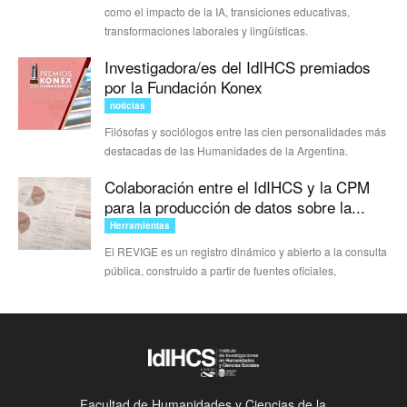
como el impacto de la IA, transiciones educativas,
transformaciones laborales y lingüísticas.
Investigadora/es del IdIHCS premiados
por la Fundación Konex
noticias
Filósofas y sociólogos entre las cien personalidades más
destacadas de las Humanidades de la Argentina.
Colaboración entre el IdIHCS y la CPM
para la producción de datos sobre la...
Herramientas
El REVIGE es un registro dinámico y abierto a la consulta
pública, construido a partir de fuentes oficiales,
Facultad de Humanidades y Ciencias de la