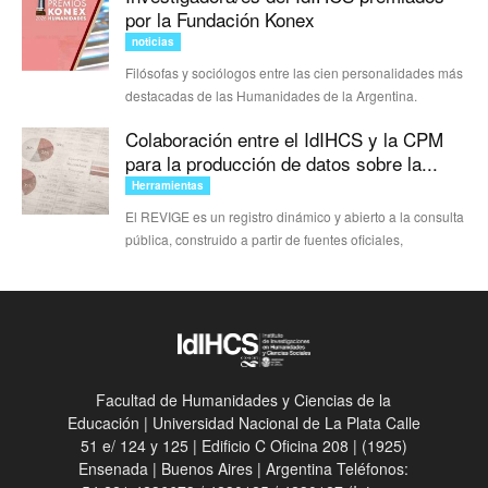
por la Fundación Konex
noticias
Filósofas y sociólogos entre las cien personalidades más
destacadas de las Humanidades de la Argentina.
Colaboración entre el IdIHCS y la CPM
para la producción de datos sobre la...
Herramientas
El REVIGE es un registro dinámico y abierto a la consulta
pública, construido a partir de fuentes oficiales,
Facultad de Humanidades y Ciencias de la
Educación | Universidad Nacional de La Plata Calle
51 e/ 124 y 125 | Edificio C Oficina 208 | (1925)
Ensenada | Buenos Aires | Argentina Teléfonos: