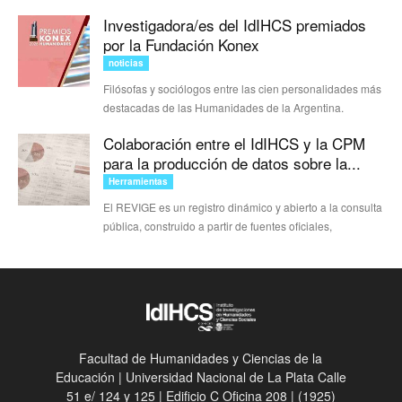
Investigadora/es del IdIHCS premiados
por la Fundación Konex
noticias
Filósofas y sociólogos entre las cien personalidades más
destacadas de las Humanidades de la Argentina.
Colaboración entre el IdIHCS y la CPM
para la producción de datos sobre la...
Herramientas
El REVIGE es un registro dinámico y abierto a la consulta
pública, construido a partir de fuentes oficiales,
Facultad de Humanidades y Ciencias de la
Educación | Universidad Nacional de La Plata Calle
51 e/ 124 y 125 | Edificio C Oficina 208 | (1925)