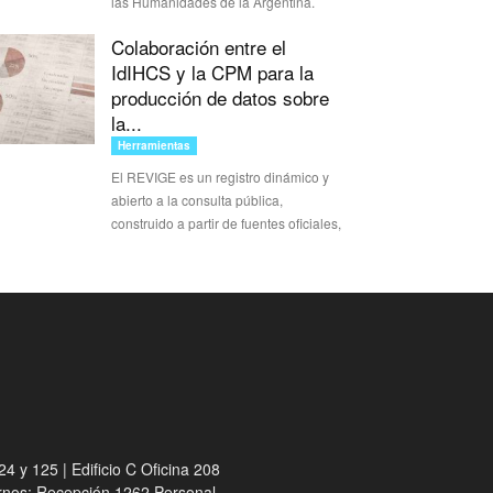
las Humanidades de la Argentina.
Colaboración entre el
IdIHCS y la CPM para la
producción de datos sobre
la...
Herramientas
El REVIGE es un registro dinámico y
abierto a la consulta pública,
construido a partir de fuentes oficiales,
4 y 125 | Edificio C Oficina 208
ernos: Recepción 1262 Personal