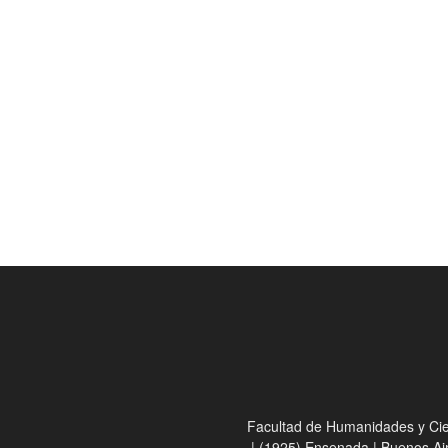
Facultad de Humanidades y Cienc
| (1925) Ensenada | Buenos Ai