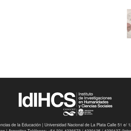
ias de la Educación | Universidad Nacional de La Plata Calle 51 e/ 12
res | Argentina Teléfonos: +54 221 4236673 / 4230125 / 4230127 (Int