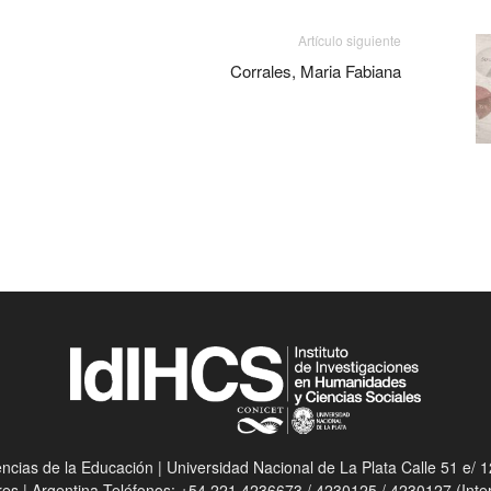
Artículo siguiente
Corrales, Maria Fabiana
ias de la Educación | Universidad Nacional de La Plata Calle 51 e/ 12
res | Argentina Teléfonos: +54 221 4236673 / 4230125 / 4230127 (Int