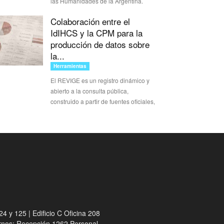
las Humanidades de la Argentina.
Colaboración entre el
IdIHCS y la CPM para la
producción de datos sobre
la...
Herramientas
El REVIGE es un registro dinámico y
abierto a la consulta pública,
construido a partir de fuentes oficiales,
4 y 125 | Edificio C Oficina 208
ernos: Recepción 1262 Personal