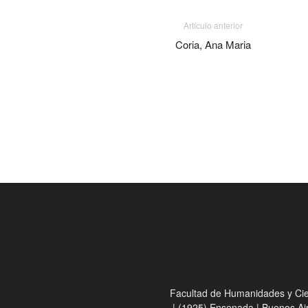
Artículo anterior
Coria, Ana Maria
Facultad de Humanidades y Cienc
| (1925) Ensenada | Buenos Ai