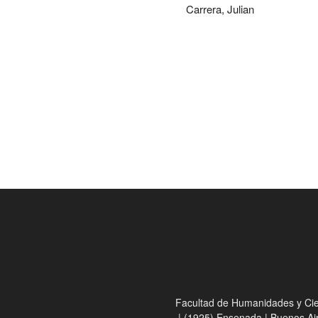
Carrera, Julian
Facultad de Humanidades y Cienc
| (1925) Ensenada | Buenos Ai