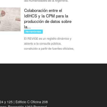
las Humanidades de la Argentina.
Colaboración entre el
IdIHCS y la CPM para la
producción de datos sobre
la...
Herramientas
El REVIGE es un registro dinámico y
abierto a la consulta pública,
construido a partir de fuentes oficiales,
4 y 125 | Edificio C Oficina 208
ernos: Recepción 1262 Personal