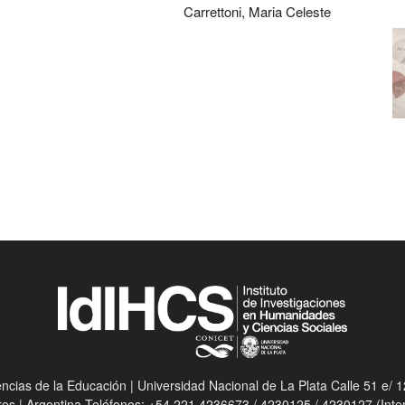
Carrettoni, Maria Celeste
ias de la Educación | Universidad Nacional de La Plata Calle 51 e/ 12
res | Argentina Teléfonos: +54 221 4236673 / 4230125 / 4230127 (Int