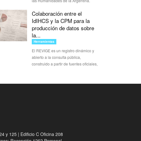
las Humanidades de la Argentina.
Colaboración entre el
IdIHCS y la CPM para la
producción de datos sobre
la...
Herramientas
El REVIGE es un registro dinámico y
abierto a la consulta pública,
construido a partir de fuentes oficiales,
4 y 125 | Edificio C Oficina 208
ernos: Recepción 1262 Personal