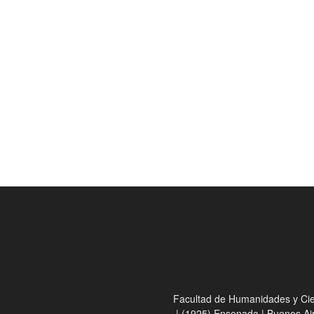
Facultad de Humanidades y Cienc
| (1925) Ensenada | Buenos Ai