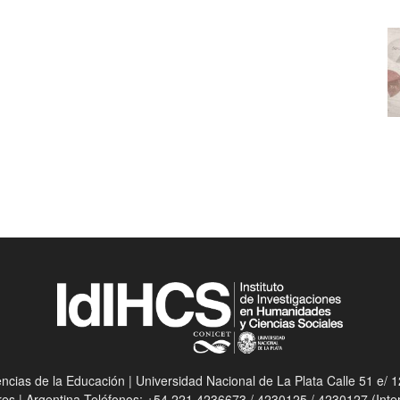
ias de la Educación | Universidad Nacional de La Plata Calle 51 e/ 12
res | Argentina Teléfonos: +54 221 4236673 / 4230125 / 4230127 (Int