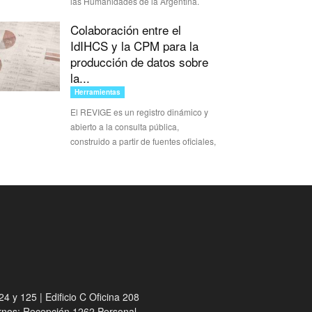
las Humanidades de la Argentina.
Colaboración entre el
IdIHCS y la CPM para la
producción de datos sobre
la...
Herramientas
El REVIGE es un registro dinámico y
abierto a la consulta pública,
construido a partir de fuentes oficiales,
4 y 125 | Edificio C Oficina 208
ernos: Recepción 1262 Personal