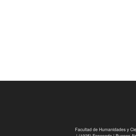
Facultad de Humanidades y Cienc
| (1925) Ensenada | Buenos Ai