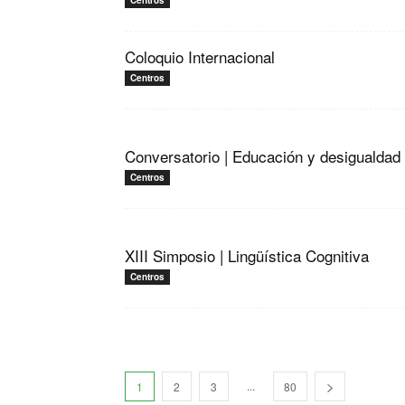
Centros
Coloquio Internacional
Centros
Conversatorio | Educación y desigualdad
Centros
XIII Simposio | Lingüística Cognitiva
Centros
...
1
2
3
80