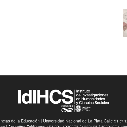
ias de la Educación | Universidad Nacional de La Plata Calle 51 e/ 12
res | Argentina Teléfonos: +54 221 4236673 / 4230125 / 4230127 (Int