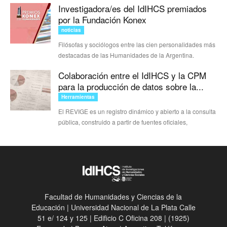
Investigadora/es del IdIHCS premiados
por la Fundación Konex
noticias
Filósofas y sociólogos entre las cien personalidades más
destacadas de las Humanidades de la Argentina.
Colaboración entre el IdIHCS y la CPM
para la producción de datos sobre la...
Herramientas
El REVIGE es un registro dinámico y abierto a la consulta
pública, construido a partir de fuentes oficiales,
Facultad de Humanidades y Ciencias de la
Educación | Universidad Nacional de La Plata Calle
51 e/ 124 y 125 | Edificio C Oficina 208 | (1925)