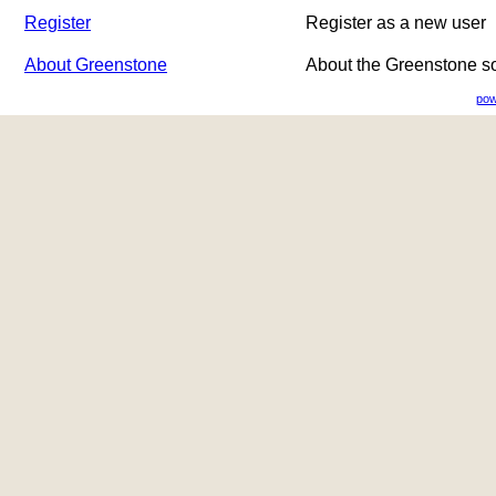
Register
Register as a new user
About Greenstone
About the Greenstone s
pow