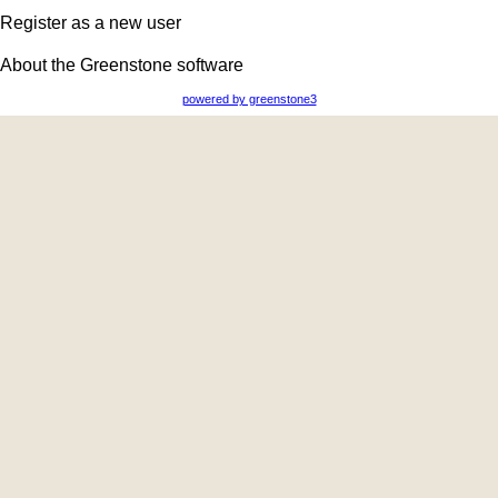
Register as a new user
About the Greenstone software
powered by greenstone3