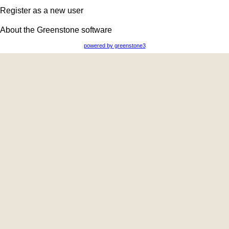
Register as a new user
About the Greenstone software
powered by greenstone3