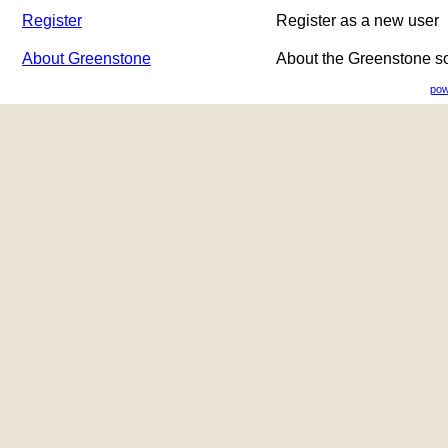
Register
Register as a new user
About Greenstone
About the Greenstone s
pow