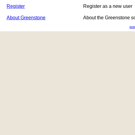
Register
Register as a new user
About Greenstone
About the Greenstone s
pow