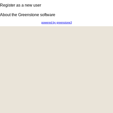
Register as a new user
About the Greenstone software
powered by greenstone3