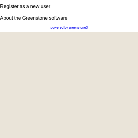
Register as a new user
About the Greenstone software
powered by greenstone3