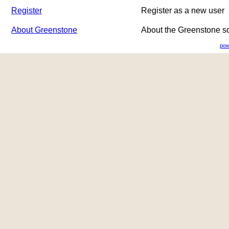
Register
Register as a new user
About Greenstone
About the Greenstone s
pow