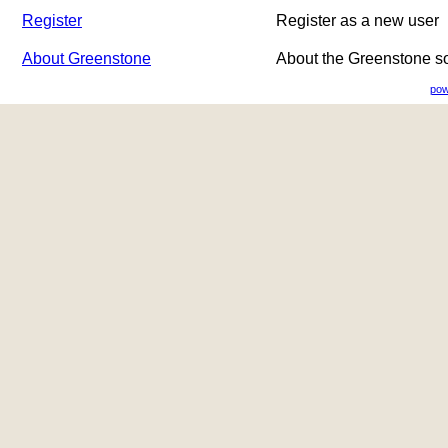
Register
Register as a new user
About Greenstone
About the Greenstone s
pow