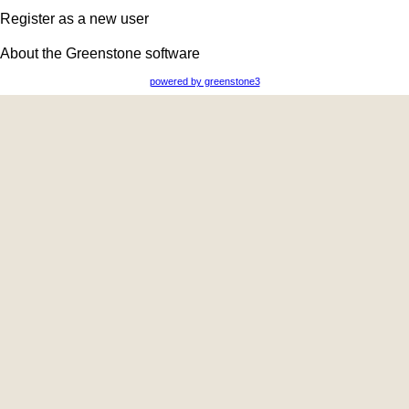
Register as a new user
About the Greenstone software
powered by greenstone3