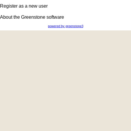
Register as a new user
About the Greenstone software
powered by greenstone3