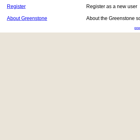
Register
Register as a new user
About Greenstone
About the Greenstone s
pow