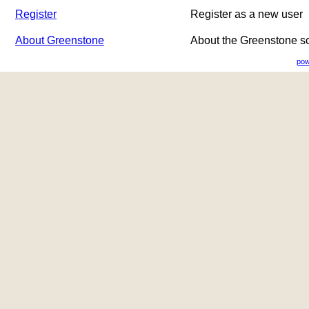
Register
Register as a new user
About Greenstone
About the Greenstone s
pow