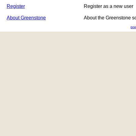
Register
Register as a new user
About Greenstone
About the Greenstone s
pow