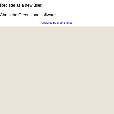
Register as a new user
About the Greenstone software
powered by greenstone3