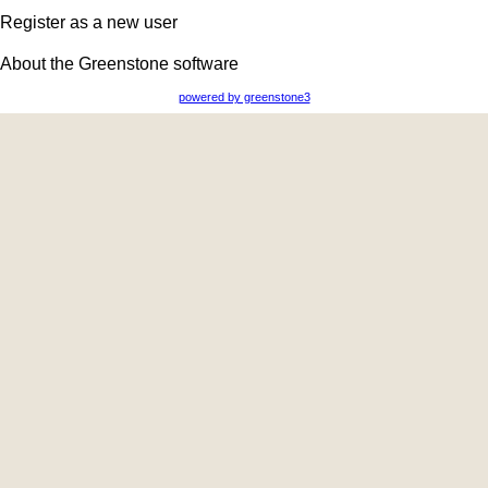
Register as a new user
About the Greenstone software
powered by greenstone3