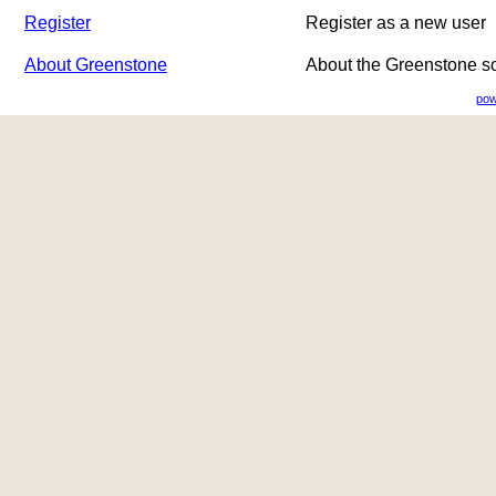
Register
Register as a new user
About Greenstone
About the Greenstone s
pow