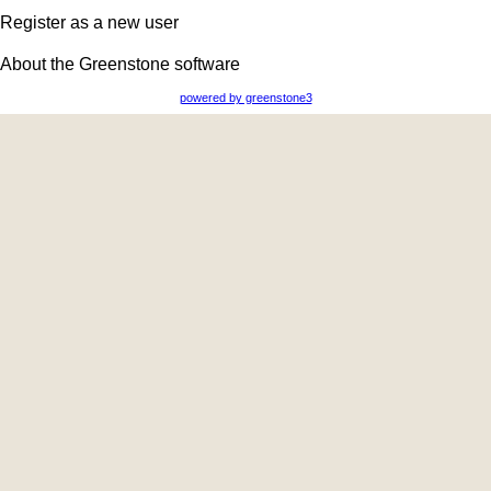
Register as a new user
About the Greenstone software
powered by greenstone3