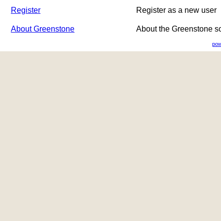
Register
Register as a new user
About Greenstone
About the Greenstone s
pow