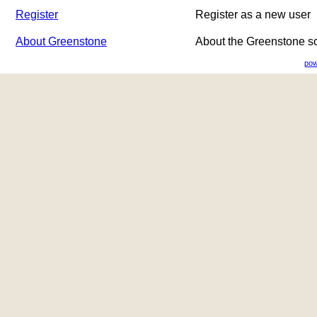
Register
Register as a new user
About Greenstone
About the Greenstone s
pow